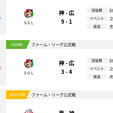
1
冠協賛
D
神 - 広
0
イベント
ウ
9 - 1
ＳＧＬ
放送
虎
HOME
ファーム・リーグ公式戦
2
冠協賛
D
神 - 広
0
イベント
ウ
3 - 4
ＳＧＬ
放送
虎
VISITOR
ファーム・リーグ公式戦
4
西 - 神