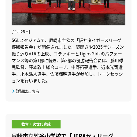
[11月25日]
SGLスタジアムで、尼崎市主催の「阪神タイガースリーグ
優勝報告会」が開催されました。鏡開きや2025年シーズン
振り返りVTRの上映、コラッキーとTigersGirlsのパフォー
マンス等の第1部に続き、第2部の優勝報告会には、藤川球
児監督、藤本敦士総合コーチ、中野拓夢選手、近本光司選
手、才木浩人選手、佐藤輝明選手が参加し、トークセッシ
ョンを行いました。
詳細はこちら
教育・次世代育成
尼崎市立竹谷小学校で「JERAセ・リーグ