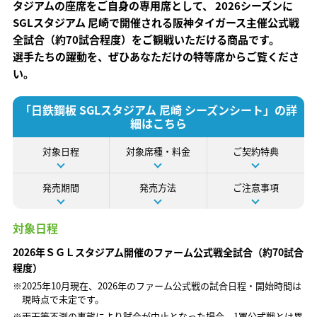
タジアムの座席をご自身の専用席として、
2026シーズンに
SGLスタジアム 尼崎で開催される
阪神タイガース主催公式戦
全試合（約70試合程度）をご観戦いただける商品です。
選手たちの躍動を、ぜひあなただけの特等席からご覧くださ
い。
「日鉄鋼板 SGLスタジアム 尼崎 シーズンシート」の詳
細はこちら
対象日程
対象席種・料金
ご契約特典
発売期間
発売方法
ご注意事項
対象日程
2026年ＳＧＬスタジアム開催のファーム公式戦全試合（約70試合
程度）
※2025年10月現在、2026年のファーム公式戦の試合日程・開始時間は
現時点で未定です。
※雨天等不測の事態により試合が中止となった場合、1軍公式戦とは異