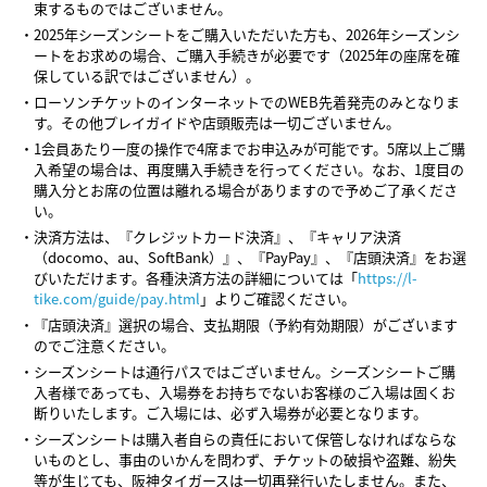
束するものではございません。
・2025年シーズンシートをご購入いただいた方も、2026年シーズンシ
ートをお求めの場合、ご購入手続きが必要です（2025年の座席を確
保している訳ではございません）。
・ローソンチケットのインターネットでのWEB先着発売のみとなりま
す。その他プレイガイドや店頭販売は一切ございません。
・1会員あたり一度の操作で4席までお申込みが可能です。5席以上ご購
入希望の場合は、再度購入手続きを行ってください。なお、1度目の
購入分とお席の位置は離れる場合がありますので予めご了承くださ
い。
・決済方法は、『クレジットカード決済』、『キャリア決済
（docomo、au、SoftBank）』、『PayPay』、『店頭決済』をお選
びいただけます。各種決済方法の詳細については「
https://l-
tike.com/guide/pay.html
」よりご確認ください。
・『店頭決済』選択の場合、支払期限（予約有効期限）がございます
のでご注意ください。
・シーズンシートは通行パスではございません。シーズンシートご購
入者様であっても、入場券をお持ちでないお客様のご入場は固くお
断りいたします。ご入場には、必ず入場券が必要となります。
・シーズンシートは購入者自らの責任において保管しなければならな
いものとし、事由のいかんを問わず、チケットの破損や盗難、紛失
等が生じても、阪神タイガースは一切再発行いたしません。また、