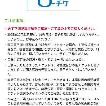
ご注意事項
※必ず下記記載事項をご確認・ご了承の上でご購入ください。
・2025年10月21日現在、試合日程・開始時間は決定しておりません。
ご了承の上、お申込みください。
・雨天等不測の事態により試合が中止となった場合、１軍公式戦とは
異なり、振替試合の開催はございません。入場券は無効となり、料
金の払戻しは一切ございませんので、予めご了承ください。
・ご購入確定後の取消・返金・変更は一切いたしかねます。
・ご購入いただきましたチケットは、対象試合分の紙チケットを冊子
にまとめてご購入席数分発送します。電子チケットはございませ
ん。
・座席位置は当社にて決定させていただきます。座席位置の希望は受
付いたしかねます。お席の分割や、別でお申込のお席との隣席希望
等の対応はできません。座席位置（席段・席番）につきましては、
チケット発送のタイミングにてご確認いただけます。
・本申込でご購入いただいたお席は2026年に限り有効です。シーズン
ごとの新規販売とさせていただいており、翌年以降の席の確保を約