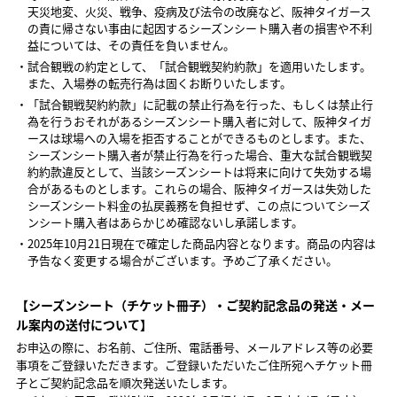
天災地変、火災、戦争、疫病及び法令の改廃など、阪神タイガース
の責に帰さない事由に起因するシーズンシート購入者の損害や不利
益については、その責任を負いません。
・試合観戦の約定として、「試合観戦契約約款」を適用いたします。
また、入場券の転売行為は固くお断りいたします。
・「試合観戦契約約款」に記載の禁止行為を行った、もしくは禁止行
為を行うおそれがあるシーズンシート購入者に対して、阪神タイガ
ースは球場への入場を拒否することができるものとします。また、
シーズンシート購入者が禁止行為を行った場合、重大な試合観戦契
約約款違反として、当該シーズンシートは将来に向けて失効する場
合があるものとします。これらの場合、阪神タイガースは失効した
シーズンシート料金の払戻義務を負担せず、この点についてシーズ
ンシート購入者はあらかじめ確認ないし承諾します。
・2025年10月21日現在で確定した商品内容となります。商品の内容は
予告なく変更する場合がございます。予めご了承ください。
【シーズンシート（チケット冊子）・ご契約記念品の発送・メー
ル案内の送付について】
お申込の際に、お名前、ご住所、電話番号、メールアドレス等の必要
事項をご登録いただきます。ご登録いただいたご住所宛へチケット冊
子とご契約記念品を順次発送いたします。