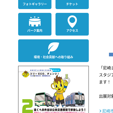
フォト
ギャラリー
チケット
パーク案内
アクセス
環境・社会貢献への取り組み
「尼崎
スタジ
ます！
出展対
尼崎市