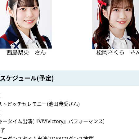
スケジュール(予定)
頃
ストピッチセレモニー(池田典愛さん)
頃
ータイム出演(『V!V!Victory』パフォーマンス)
終了
ーダンスタイム出演(TORACOダンス披露)