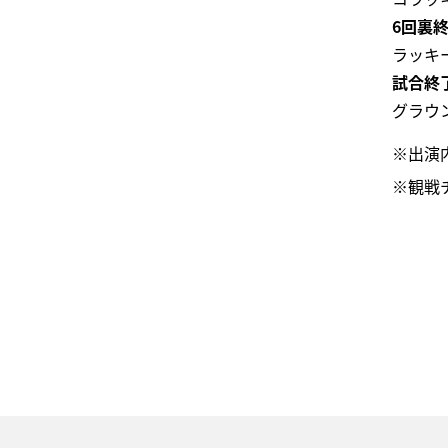
6回裏
ラッキ
試合終
グラウ
※出演
※観戦