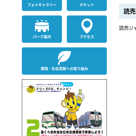
フォト
ギャラリー
チケット
読売
読売ジ
パーク案内
アクセス
環境・社会貢献への取り組み