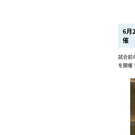
6月
催
試合前
を開催