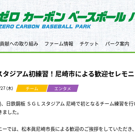
貢献への取り組み
ファーム情報
チケット
パーク案内
Lスタジアム初練習！尼崎市による歓迎セレモ
/27（木）
チーム
エンタメ
(木)、日鉄鋼板 ＳＧＬスタジアム 尼崎で初となるチーム練習
きました。
ニーでは、松本眞尼崎市長による歓迎のご挨拶をしていただき