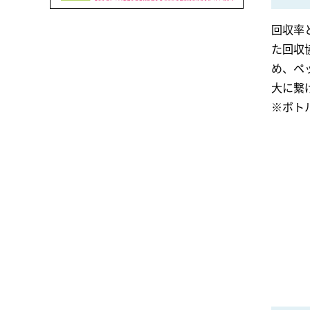
回収率
た回収
め、ペ
大に繋
※ボト