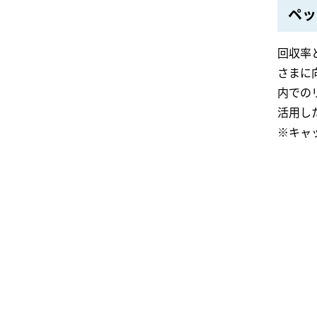
ペッ
回収率
さまに
内での
活用し
※キャ