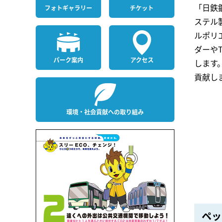
「日鉄
フォト
ギャラリー
チケット
ステル
ルポリ
ダーや
パーク案内
アクセス
します
貢献し
環境・社会貢献への取り組み
ペッ