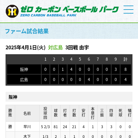
ファーム試合結果
2025年4月1日(火)
対広島
3回戦 由宇
1
2
3
4
5
6
7
8
9
計
阪神
0
0
1
4
0
0
0
0
3
8
広島
0
0
0
0
0
4
0
0
0
4
阪神
投球回
投球回
投球回
投球回
本塁打
本塁打
本塁打
本塁打
勝敗
勝敗
勝敗
勝敗
球数
球数
球数
球数
打者
打者
打者
打者
打数
打数
打数
打数
安打
安打
安打
安打
三振
三振
三振
三振
四球
四球
四球
四球
死球
死球
死球
死球
犠打
犠打
犠打
犠打
名前
名前
名前
名前
勝
勝
勝
勝
早川
早川
早川
早川
5 2/3
5 2/3
5 2/3
5 2/3
81
81
81
81
24
24
24
24
21
21
21
21
4
4
4
4
1
1
1
1
3
3
3
3
3
3
3
3
0
0
0
0
0
0
0
0
木下
木下
木下
木下
1/3
1/3
1/3
1/3
2
2
2
2
1
1
1
1
1
1
1
1
0
0
0
0
0
0
0
0
0
0
0
0
0
0
0
0
0
0
0
0
0
0
0
0