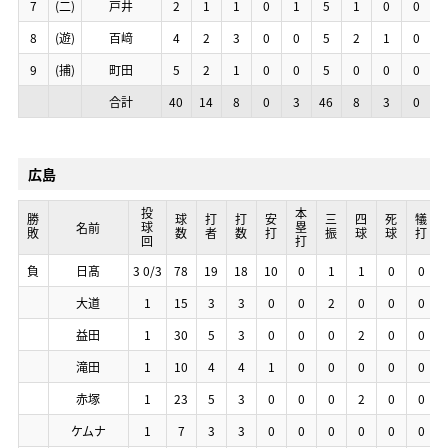
7
7
7
7
(二)
(二)
(二)
(二)
戸井
戸井
戸井
戸井
2
2
2
2
1
1
1
1
1
1
1
1
0
0
0
0
1
1
1
1
5
5
5
5
1
1
1
1
0
0
0
0
0
0
0
0
8
8
8
8
(遊)
(遊)
(遊)
(遊)
百﨑
百﨑
百﨑
百﨑
4
4
4
4
2
2
2
2
3
3
3
3
0
0
0
0
0
0
0
0
5
5
5
5
2
2
2
2
1
1
1
1
0
0
0
0
9
9
9
9
(捕)
(捕)
(捕)
(捕)
町田
町田
町田
町田
5
5
5
5
2
2
2
2
1
1
1
1
0
0
0
0
0
0
0
0
5
5
5
5
0
0
0
0
0
0
0
0
0
0
0
0
合計
合計
合計
合計
40
40
40
40
14
14
14
14
8
8
8
8
0
0
0
0
3
3
3
3
46
46
46
46
8
8
8
8
3
3
3
3
0
0
0
0
1
1
1
1
広島
投球回
投球回
投球回
投球回
本塁打
本塁打
本塁打
本塁打
勝敗
勝敗
勝敗
勝敗
球数
球数
球数
球数
打者
打者
打者
打者
打数
打数
打数
打数
安打
安打
安打
安打
三振
三振
三振
三振
四球
四球
四球
四球
死球
死球
死球
死球
犠打
犠打
犠打
犠打
名前
名前
名前
名前
負
負
負
負
日髙
日髙
日髙
日髙
3 0/3
3 0/3
3 0/3
3 0/3
78
78
78
78
19
19
19
19
18
18
18
18
10
10
10
10
0
0
0
0
1
1
1
1
1
1
1
1
0
0
0
0
0
0
0
0
大道
大道
大道
大道
1
1
1
1
15
15
15
15
3
3
3
3
3
3
3
3
0
0
0
0
0
0
0
0
2
2
2
2
0
0
0
0
0
0
0
0
0
0
0
0
益田
益田
益田
益田
1
1
1
1
30
30
30
30
5
5
5
5
3
3
3
3
0
0
0
0
0
0
0
0
0
0
0
0
2
2
2
2
0
0
0
0
0
0
0
0
滝田
滝田
滝田
滝田
1
1
1
1
10
10
10
10
4
4
4
4
4
4
4
4
1
1
1
1
0
0
0
0
0
0
0
0
0
0
0
0
0
0
0
0
0
0
0
0
赤塚
赤塚
赤塚
赤塚
1
1
1
1
23
23
23
23
5
5
5
5
3
3
3
3
0
0
0
0
0
0
0
0
0
0
0
0
2
2
2
2
0
0
0
0
0
0
0
0
ケムナ
ケムナ
ケムナ
ケムナ
1
1
1
1
7
7
7
7
3
3
3
3
3
3
3
3
0
0
0
0
0
0
0
0
0
0
0
0
0
0
0
0
0
0
0
0
0
0
0
0