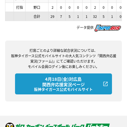
打指
打指
打指
打指
野口
野口
野口
野口
2
2
2
2
0
0
0
0
0
0
0
0
0
0
0
0
0
0
0
0
2
2
2
2
0
0
0
0
0
0
0
0
0
0
0
0
合計
合計
合計
合計
29
29
29
29
7
7
7
7
5
5
5
5
1
1
1
1
1
1
1
1
32
32
32
32
5
5
5
5
1
1
1
1
0
0
0
0
データ提供
打席ごとのより詳細な試合状況については、
阪神タイガース公式モバイルサイトの大人気コンテンツ「関西弁応援
実況(ファーム)」にてご確認いただけます。
モバイル会員ログイン後にお楽しみください。
4月18日(金)対広島
関西弁応援実況ページ
阪神タイガース公式モバイルサイト