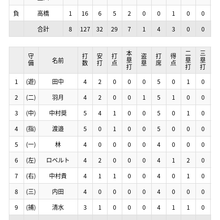
負
負
負
負
高橋
高橋
高橋
高橋
1
1
1
1
16
16
16
16
6
6
6
6
5
5
5
5
2
2
2
2
0
0
0
0
0
0
0
0
1
1
1
1
0
0
0
0
0
0
0
0
0
0
0
0
合計
合計
合計
合計
8
8
8
8
127
127
127
127
32
32
32
32
29
29
29
29
7
7
7
7
1
1
1
1
4
4
4
4
3
3
3
3
0
0
0
0
0
0
0
0
1
1
1
1
本塁打
本塁打
本塁打
本塁打
二塁打
二塁打
二塁打
二塁打
三塁打
三塁打
三塁打
三塁打
塁打
塁打
塁打
塁打
守備
守備
守備
守備
打数
打数
打数
打数
安打
安打
安打
安打
打点
打点
打点
打点
盗塁
盗塁
盗塁
盗塁
打席
打席
打席
打席
得点
得点
得点
得点
名前
名前
名前
名前
1
1
1
1
(遊)
(遊)
(遊)
(遊)
田中
田中
田中
田中
4
4
4
4
2
2
2
2
0
0
0
0
0
0
0
0
0
0
0
0
5
5
5
5
0
0
0
0
1
1
1
1
0
0
0
0
3
3
3
3
2
2
2
2
(二)
(二)
(二)
(二)
羽月
羽月
羽月
羽月
4
4
4
4
2
2
2
2
0
0
0
0
0
0
0
0
1
1
1
1
5
5
5
5
1
1
1
1
0
0
0
0
0
0
0
0
2
2
2
2
3
3
3
3
(中)
(中)
(中)
(中)
中村奨
中村奨
中村奨
中村奨
5
5
5
5
4
4
4
4
1
1
1
1
0
0
0
0
0
0
0
0
5
5
5
5
0
0
0
0
1
1
1
1
0
0
0
0
5
5
5
5
4
4
4
4
(指)
(指)
(指)
(指)
渡邉
渡邉
渡邉
渡邉
5
5
5
5
0
0
0
0
1
1
1
1
0
0
0
0
0
0
0
0
5
5
5
5
0
0
0
0
0
0
0
0
0
0
0
0
0
0
0
0
5
5
5
5
(一)
(一)
(一)
(一)
林
林
林
林
4
4
4
4
0
0
0
0
0
0
0
0
0
0
0
0
0
0
0
0
4
4
4
4
0
0
0
0
0
0
0
0
0
0
0
0
0
0
0
0
6
6
6
6
(左)
(左)
(左)
(左)
ロベルト
ロベルト
ロベルト
ロベルト
4
4
4
4
2
2
2
2
0
0
0
0
0
0
0
0
0
0
0
0
4
4
4
4
1
1
1
1
2
2
2
2
0
0
0
0
4
4
4
4
7
7
7
7
(右)
(右)
(右)
(右)
中村貴
中村貴
中村貴
中村貴
4
4
4
4
1
1
1
1
1
1
1
1
0
0
0
0
0
0
0
0
4
4
4
4
0
0
0
0
1
1
1
1
0
0
0
0
2
2
2
2
8
8
8
8
(三)
(三)
(三)
(三)
内田
内田
内田
内田
4
4
4
4
0
0
0
0
0
0
0
0
0
0
0
0
0
0
0
0
4
4
4
4
0
0
0
0
0
0
0
0
0
0
0
0
0
0
0
0
9
9
9
9
(捕)
(捕)
(捕)
(捕)
清水
清水
清水
清水
3
3
3
3
1
1
1
1
0
0
0
0
0
0
0
0
0
0
0
0
4
4
4
4
1
1
1
1
1
1
1
1
0
0
0
0
2
2
2
2