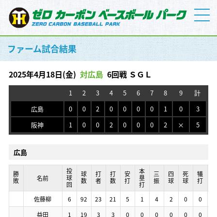
ファーム試合結果
2025年4月18日(金)
対広島
6回戦 ＳＧＬ
1
2
3
4
5
6
7
8
9
計
広島
0
0
2
0
0
0
0
1
0
3
阪神
1
0
0
2
0
0
0
2
×
5
広島
投球回
投球回
投球回
投球回
本塁打
本塁打
本塁打
本塁打
勝敗
勝敗
勝敗
勝敗
球数
球数
球数
球数
打者
打者
打者
打者
打数
打数
打数
打数
安打
安打
安打
安打
三振
三振
三振
三振
四球
四球
四球
四球
死球
死球
死球
死球
犠打
犠打
犠打
犠打
暴
暴
暴
暴
名前
名前
名前
名前
佐藤柳
佐藤柳
佐藤柳
佐藤柳
6
6
6
6
92
92
92
92
23
23
23
23
21
21
21
21
5
5
5
5
1
1
1
1
4
4
4
4
2
2
2
2
0
0
0
0
0
0
0
0
1
1
1
1
益田
益田
益田
益田
1
1
1
1
19
19
19
19
3
3
3
3
3
3
3
3
0
0
0
0
0
0
0
0
0
0
0
0
0
0
0
0
0
0
0
0
0
0
0
0
0
0
0
0