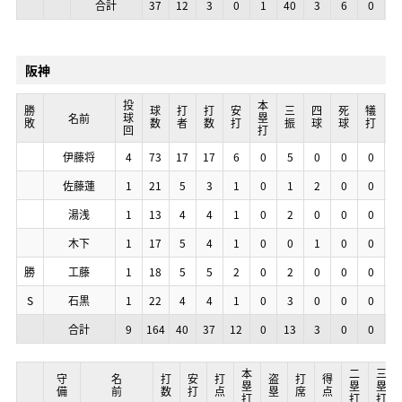
合計
合計
合計
合計
37
37
37
37
12
12
12
12
3
3
3
3
0
0
0
0
1
1
1
1
40
40
40
40
3
3
3
3
6
6
6
6
0
0
0
0
1
1
1
1
阪神
投球回
投球回
投球回
投球回
本塁打
本塁打
本塁打
本塁打
勝敗
勝敗
勝敗
勝敗
球数
球数
球数
球数
打者
打者
打者
打者
打数
打数
打数
打数
安打
安打
安打
安打
三振
三振
三振
三振
四球
四球
四球
四球
死球
死球
死球
死球
犠打
犠打
犠打
犠打
暴
暴
暴
暴
名前
名前
名前
名前
伊藤将
伊藤将
伊藤将
伊藤将
4
4
4
4
73
73
73
73
17
17
17
17
17
17
17
17
6
6
6
6
0
0
0
0
5
5
5
5
0
0
0
0
0
0
0
0
0
0
0
0
0
0
0
0
佐藤蓮
佐藤蓮
佐藤蓮
佐藤蓮
1
1
1
1
21
21
21
21
5
5
5
5
3
3
3
3
1
1
1
1
0
0
0
0
1
1
1
1
2
2
2
2
0
0
0
0
0
0
0
0
0
0
0
0
湯浅
湯浅
湯浅
湯浅
1
1
1
1
13
13
13
13
4
4
4
4
4
4
4
4
1
1
1
1
0
0
0
0
2
2
2
2
0
0
0
0
0
0
0
0
0
0
0
0
0
0
0
0
木下
木下
木下
木下
1
1
1
1
17
17
17
17
5
5
5
5
4
4
4
4
1
1
1
1
0
0
0
0
0
0
0
0
1
1
1
1
0
0
0
0
0
0
0
0
0
0
0
0
勝
勝
勝
勝
工藤
工藤
工藤
工藤
1
1
1
1
18
18
18
18
5
5
5
5
5
5
5
5
2
2
2
2
0
0
0
0
2
2
2
2
0
0
0
0
0
0
0
0
0
0
0
0
0
0
0
0
S
S
S
S
石黒
石黒
石黒
石黒
1
1
1
1
22
22
22
22
4
4
4
4
4
4
4
4
1
1
1
1
0
0
0
0
3
3
3
3
0
0
0
0
0
0
0
0
0
0
0
0
0
0
0
0
合計
合計
合計
合計
9
9
9
9
164
164
164
164
40
40
40
40
37
37
37
37
12
12
12
12
0
0
0
0
13
13
13
13
3
3
3
3
0
0
0
0
0
0
0
0
0
0
0
0
本塁打
本塁打
本塁打
本塁打
二塁打
二塁打
二塁打
二塁打
三塁打
三塁打
三塁打
三塁打
守備
守備
守備
守備
名前
名前
名前
名前
打数
打数
打数
打数
安打
安打
安打
安打
打点
打点
打点
打点
盗塁
盗塁
盗塁
盗塁
打席
打席
打席
打席
得点
得点
得点
得点