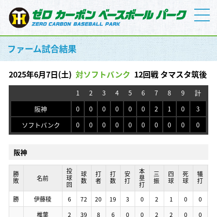
ファーム試合結果
2025年6月7日(土)
対ソフトバンク
12回戦 タマスタ筑後
1
2
3
4
5
6
7
8
9
計
阪神
0
0
0
0
0
0
2
1
0
3
ソフトバンク
0
0
0
0
0
0
0
0
0
0
阪神
投球回
投球回
投球回
投球回
本塁打
本塁打
本塁打
本塁打
勝敗
勝敗
勝敗
勝敗
球数
球数
球数
球数
打者
打者
打者
打者
打数
打数
打数
打数
安打
安打
安打
安打
三振
三振
三振
三振
四球
四球
四球
四球
死球
死球
死球
死球
犠打
犠打
犠打
犠打
暴
暴
暴
暴
名前
名前
名前
名前
勝
勝
勝
勝
伊藤稜
伊藤稜
伊藤稜
伊藤稜
6
6
6
6
72
72
72
72
20
20
20
20
19
19
19
19
3
3
3
3
0
0
0
0
2
2
2
2
1
1
1
1
0
0
0
0
0
0
0
0
1
1
1
1
椎葉
椎葉
椎葉
椎葉
2
2
2
2
39
39
39
39
8
8
8
8
6
6
6
6
0
0
0
0
0
0
0
0
2
2
2
2
2
2
2
2
0
0
0
0
0
0
0
0
0
0
0
0