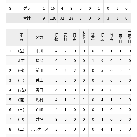
S
S
S
S
ゲラ
ゲラ
ゲラ
ゲラ
1
1
1
1
15
15
15
15
4
4
4
4
3
3
3
3
0
0
0
0
0
0
0
0
1
1
1
1
0
0
0
0
1
1
1
1
0
0
0
0
0
0
0
0
合計
合計
合計
合計
9
9
9
9
126
126
126
126
32
32
32
32
28
28
28
28
3
3
3
3
0
0
0
0
5
5
5
5
3
3
3
3
1
1
1
1
0
0
0
0
1
1
1
1
本塁打
本塁打
本塁打
本塁打
二塁打
二塁打
二塁打
二塁打
三塁打
三塁打
三塁打
三塁打
守備
守備
守備
守備
打数
打数
打数
打数
安打
安打
安打
安打
打点
打点
打点
打点
盗塁
盗塁
盗塁
盗塁
打席
打席
打席
打席
得点
得点
得点
得点
名前
名前
名前
名前
1
1
1
1
(左)
(左)
(左)
(左)
中川
中川
中川
中川
4
4
4
4
2
2
2
2
0
0
0
0
0
0
0
0
0
0
0
0
5
5
5
5
1
1
1
1
1
1
1
1
0
0
0
0
走右
走右
走右
走右
福島
福島
福島
福島
0
0
0
0
0
0
0
0
0
0
0
0
0
0
0
0
1
1
1
1
0
0
0
0
0
0
0
0
0
0
0
0
0
0
0
0
2
2
2
2
(指)
(指)
(指)
(指)
前川
前川
前川
前川
4
4
4
4
2
2
2
2
2
2
2
2
0
0
0
0
0
0
0
0
5
5
5
5
0
0
0
0
0
0
0
0
1
1
1
1
3
3
3
3
(一)
(一)
(一)
(一)
井上
井上
井上
井上
5
5
5
5
0
0
0
0
0
0
0
0
0
0
0
0
0
0
0
0
5
5
5
5
0
0
0
0
0
0
0
0
0
0
0
0
4
4
4
4
(右左)
(右左)
(右左)
(右左)
野口
野口
野口
野口
4
4
4
4
1
1
1
1
0
0
0
0
0
0
0
0
0
0
0
0
4
4
4
4
0
0
0
0
0
0
0
0
0
0
0
0
5
5
5
5
(捕)
(捕)
(捕)
(捕)
嶋村
嶋村
嶋村
嶋村
4
4
4
4
1
1
1
1
1
1
1
1
1
1
1
1
0
0
0
0
4
4
4
4
1
1
1
1
0
0
0
0
0
0
0
0
6
6
6
6
(三)
(三)
(三)
(三)
百﨑
百﨑
百﨑
百﨑
4
4
4
4
1
1
1
1
0
0
0
0
0
0
0
0
0
0
0
0
4
4
4
4
0
0
0
0
0
0
0
0
0
0
0
0
7
7
7
7
(中)
(中)
(中)
(中)
井坪
井坪
井坪
井坪
3
3
3
3
0
0
0
0
0
0
0
0
0
0
0
0
0
0
0
0
4
4
4
4
0
0
0
0
0
0
0
0
0
0
0
0
8
8
8
8
(二)
(二)
(二)
(二)
アルナエス
アルナエス
アルナエス
アルナエス
3
3
3
3
0
0
0
0
0
0
0
0
0
0
0
0
0
0
0
0
4
4
4
4
1
1
1
1
0
0
0
0
0
0
0
0