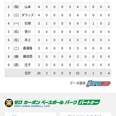
2
2
2
2
(指)
(指)
(指)
(指)
山本
山本
山本
山本
4
4
4
4
0
0
0
0
0
0
0
0
0
0
0
0
0
0
0
0
4
4
4
4
0
0
0
0
0
0
0
0
0
0
0
0
0
0
0
0
3
3
3
3
(三)
(三)
(三)
(三)
ダウンズ
ダウンズ
ダウンズ
ダウンズ
4
4
4
4
0
0
0
0
0
0
0
0
0
0
0
0
0
0
0
0
4
4
4
4
0
0
0
0
0
0
0
0
0
0
0
0
0
0
0
0
4
4
4
4
(一)
(一)
(一)
(一)
石塚
石塚
石塚
石塚
3
3
3
3
1
1
1
1
0
0
0
0
0
0
0
0
0
0
0
0
4
4
4
4
0
0
0
0
1
1
1
1
0
0
0
0
2
2
2
2
5
5
5
5
(右)
(右)
(右)
(右)
笹川
笹川
笹川
笹川
3
3
3
3
0
0
0
0
0
0
0
0
0
0
0
0
0
0
0
0
4
4
4
4
0
0
0
0
0
0
0
0
0
0
0
0
0
0
0
0
6
6
6
6
(左)
(左)
(左)
(左)
井上
井上
井上
井上
2
2
2
2
1
1
1
1
0
0
0
0
0
0
0
0
0
0
0
0
3
3
3
3
0
0
0
0
0
0
0
0
0
0
0
0
1
1
1
1
7
7
7
7
(二)
(二)
(二)
(二)
廣瀨隆
廣瀨隆
廣瀨隆
廣瀨隆
3
3
3
3
0
0
0
0
0
0
0
0
0
0
0
0
0
0
0
0
3
3
3
3
0
0
0
0
0
0
0
0
0
0
0
0
0
0
0
0
8
8
8
8
(捕)
(捕)
(捕)
(捕)
藤田悠
藤田悠
藤田悠
藤田悠
3
3
3
3
0
0
0
0
0
0
0
0
0
0
0
0
0
0
0
0
3
3
3
3
0
0
0
0
0
0
0
0
0
0
0
0
0
0
0
0
9
9
9
9
(遊)
(遊)
(遊)
(遊)
庄子
庄子
庄子
庄子
2
2
2
2
0
0
0
0
0
0
0
0
0
0
0
0
0
0
0
0
3
3
3
3
0
0
0
0
0
0
0
0
0
0
0
0
0
0
0
0
合計
合計
合計
合計
28
28
28
28
3
3
3
3
0
0
0
0
0
0
0
0
0
0
0
0
32
32
32
32
0
0
0
0
1
1
1
1
0
0
0
0
4
4
4
4
データ提供