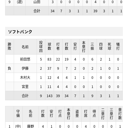
9
9
9
9
(遊)
(遊)
(遊)
(遊)
山田
山田
山田
山田
3
3
3
3
0
0
0
0
0
0
0
0
0
0
0
0
0
0
0
0
4
4
4
4
0
0
0
0
0
0
0
0
0
0
0
0
合計
合計
合計
合計
34
34
34
34
7
7
7
7
3
3
3
3
1
1
1
1
1
1
1
1
39
39
39
39
3
3
3
3
1
1
1
1
1
1
1
1
ソフトバンク
投球回
投球回
投球回
投球回
本塁打
本塁打
本塁打
本塁打
勝敗
勝敗
勝敗
勝敗
球数
球数
球数
球数
打者
打者
打者
打者
打数
打数
打数
打数
安打
安打
安打
安打
三振
三振
三振
三振
四球
四球
四球
四球
死球
死球
死球
死球
犠打
犠打
犠打
犠打
暴
暴
暴
暴
名前
名前
名前
名前
前田悠
前田悠
前田悠
前田悠
5
5
5
5
83
83
83
83
22
22
22
22
19
19
19
19
4
4
4
4
0
0
0
0
6
6
6
6
2
2
2
2
1
1
1
1
0
0
0
0
0
0
0
0
負
負
負
負
伊藤
伊藤
伊藤
伊藤
2
2
2
2
37
37
37
37
9
9
9
9
7
7
7
7
2
2
2
2
0
0
0
0
2
2
2
2
1
1
1
1
0
0
0
0
1
1
1
1
0
0
0
0
木村大
木村大
木村大
木村大
1
1
1
1
12
12
12
12
4
4
4
4
4
4
4
4
1
1
1
1
1
1
1
1
0
0
0
0
0
0
0
0
0
0
0
0
0
0
0
0
0
0
0
0
宮里
宮里
宮里
宮里
1
1
1
1
11
11
11
11
4
4
4
4
4
4
4
4
0
0
0
0
0
0
0
0
1
1
1
1
0
0
0
0
0
0
0
0
0
0
0
0
0
0
0
0
合計
合計
合計
合計
9
9
9
9
143
143
143
143
39
39
39
39
34
34
34
34
7
7
7
7
1
1
1
1
9
9
9
9
3
3
3
3
1
1
1
1
1
1
1
1
0
0
0
0
本塁打
本塁打
本塁打
本塁打
二塁打
二塁打
二塁打
二塁打
三塁打
三塁打
三塁打
三塁打
塁打数
塁打数
塁打数
塁打数
守備
守備
守備
守備
名前
名前
名前
名前
打数
打数
打数
打数
安打
安打
安打
安打
打点
打点
打点
打点
盗塁
盗塁
盗塁
盗塁
打席
打席
打席
打席
得点
得点
得点
得点
1
1
1
1
(中)
(中)
(中)
(中)
藤野
藤野
藤野
藤野
4
4
4
4
1
1
1
1
0
0
0
0
0
0
0
0
0
0
0
0
4
4
4
4
0
0
0
0
0
0
0
0
0
0
0
0
1
1
1
1