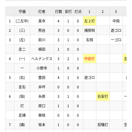
守備
守備
守備
守備
打者
打者
打者
打者
打数
打数
打数
打数
安打
安打
安打
安打
打点
打点
打点
打点
1
1
1
1
2
2
2
2
3
3
3
3
4
4
4
4
1
1
1
1
(二左中)
(二左中)
(二左中)
(二左中)
髙寺
髙寺
髙寺
髙寺
4
4
4
4
1
1
1
1
0
0
0
0
左２打
左２打
左２打
左２打
中飛
中飛
中飛
中飛
2
2
2
2
(三)
(三)
(三)
(三)
熊谷
熊谷
熊谷
熊谷
3
3
3
3
0
0
0
0
0
0
0
0
捕邪飛
捕邪飛
捕邪飛
捕邪飛
遊ゴロ
遊ゴロ
遊ゴロ
遊ゴロ
3
3
3
3
(左)
(左)
(左)
(左)
前川
前川
前川
前川
3
3
3
3
1
1
1
1
0
0
0
0
右飛
右飛
右飛
右飛
一ゴロ
一ゴロ
一ゴロ
一ゴロ
走二
走二
走二
走二
植田
植田
植田
植田
1
1
1
1
0
0
0
0
0
0
0
0
4
4
4
4
(一)
(一)
(一)
(一)
ヘルナンデス
ヘルナンデス
ヘルナンデス
ヘルナンデス
3
3
3
3
2
2
2
2
1
1
1
1
中安打
中安打
中安打
中安打
左安
左安
左安
左安
一
一
一
一
小野寺
小野寺
小野寺
小野寺
1
1
1
1
0
0
0
0
0
0
0
0
5
5
5
5
(右)
(右)
(右)
(右)
豊田
豊田
豊田
豊田
4
4
4
4
1
1
1
1
0
0
0
0
遊ゴロ
遊ゴロ
遊ゴロ
遊ゴロ
遊
遊
遊
遊
走右
走右
走右
走右
井坪
井坪
井坪
井坪
0
0
0
0
0
0
0
0
0
0
0
0
6
6
6
6
(指)
(指)
(指)
(指)
糸原
糸原
糸原
糸原
3
3
3
3
1
1
1
1
0
0
0
0
右安打
右安打
右安打
右安打
一ゴ
一ゴ
一ゴ
一ゴ
打
打
打
打
原口
原口
原口
原口
1
1
1
1
1
1
1
1
0
0
0
0
走捕
走捕
走捕
走捕
榮枝
榮枝
榮枝
榮枝
0
0
0
0
0
0
0
0
0
0
0
0
7
7
7
7
(捕)
(捕)
(捕)
(捕)
坂本
坂本
坂本
坂本
1
1
1
1
0
0
0
0
0
0
0
0
投犠打
投犠打
投犠打
投犠打
空三
空三
空三
空三