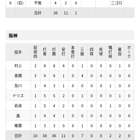
9
9
9
9
(右)
(右)
(右)
(右)
平尾
平尾
平尾
平尾
4
4
4
4
2
2
2
2
0
0
0
0
二ゴロ
二ゴロ
二ゴロ
二ゴロ
合計
合計
合計
合計
36
36
36
36
11
11
11
11
1
1
1
1
阪神
投球回
投球回
投球回
投球回
本塁打
本塁打
本塁打
本塁打
犠打飛
犠打飛
犠打飛
犠打飛
ボーク
ボーク
ボーク
ボーク
打者
打者
打者
打者
打数
打数
打数
打数
安打
安打
安打
安打
三振
三振
三振
三振
四球
四球
四球
四球
死球
死球
死球
死球
暴投
暴投
暴投
暴投
失
失
失
失
投手
投手
投手
投手
村上
村上
村上
村上
2
2
2
2
8
8
8
8
8
8
8
8
4
4
4
4
0
0
0
0
1
1
1
1
0
0
0
0
0
0
0
0
0
0
0
0
1
1
1
1
0
0
0
0
1
1
1
1
髙橋
髙橋
髙橋
髙橋
3
3
3
3
9
9
9
9
9
9
9
9
1
1
1
1
0
0
0
0
4
4
4
4
0
0
0
0
0
0
0
0
0
0
0
0
0
0
0
0
0
0
0
0
0
0
0
0
及川
及川
及川
及川
1
1
1
1
4
4
4
4
3
3
3
3
1
1
1
1
0
0
0
0
0
0
0
0
0
0
0
0
0
0
0
0
1
1
1
1
0
0
0
0
0
0
0
0
0
0
0
0
ドリス
ドリス
ドリス
ドリス
1
1
1
1
5
5
5
5
5
5
5
5
2
2
2
2
0
0
0
0
1
1
1
1
0
0
0
0
0
0
0
0
0
0
0
0
1
1
1
1
0
0
0
0
1
1
1
1
岩貞
岩貞
岩貞
岩貞
1
1
1
1
5
5
5
5
4
4
4
4
2
2
2
2
0
0
0
0
0
0
0
0
0
0
0
0
0
0
0
0
1
1
1
1
0
0
0
0
0
0
0
0
0
0
0
0
畠
畠
畠
畠
1
1
1
1
4
4
4
4
4
4
4
4
1
1
1
1
0
0
0
0
0
0
0
0
0
0
0
0
0
0
0
0
0
0
0
0
0
0
0
0
0
0
0
0
0
0
0
0
椎葉
椎葉
椎葉
椎葉
1
1
1
1
3
3
3
3
3
3
3
3
0
0
0
0
0
0
0
0
1
1
1
1
0
0
0
0
0
0
0
0
0
0
0
0
0
0
0
0
0
0
0
0
0
0
0
0
合計
合計
合計
合計
10
10
10
10
38
38
38
38
36
36
36
36
11
11
11
11
0
0
0
0
7
7
7
7
0
0
0
0
0
0
0
0
2
2
2
2
2
2
2
2
0
0
0
0
2
2
2
2