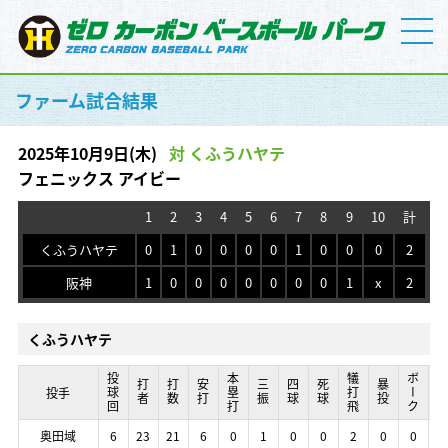
ファーム試合結果
2025年10月9日(木)
対 くふうハヤテ
フェニックス アイビー
1
2
3
4
5
6
7
8
9
10
計
くふうハヤテ
0
1
0
0
0
0
1
0
0
0
2
阪神
1
0
0
0
0
0
0
0
1
x
2
くふうハヤテ
投球回
投球回
投球回
投球回
本塁打
本塁打
本塁打
本塁打
犠打飛
犠打飛
犠打飛
犠打飛
ボーク
ボーク
ボーク
ボーク
打者
打者
打者
打者
打数
打数
打数
打数
安打
安打
安打
安打
三振
三振
三振
三振
四球
四球
四球
四球
死球
死球
死球
死球
暴投
暴投
暴投
暴投
失
失
失
失
投手
投手
投手
投手
奥田域
奥田域
奥田域
奥田域
6
6
6
6
23
23
23
23
21
21
21
21
6
6
6
6
0
0
0
0
1
1
1
1
0
0
0
0
0
0
0
0
2
2
2
2
0
0
0
0
0
0
0
0
1
1
1
1