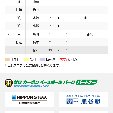
捕
捕
捕
捕
中川
中川
中川
中川
1
1
1
1
0
0
0
0
0
0
0
0
打指
打指
打指
打指
梅野
梅野
梅野
梅野
1
1
1
1
0
0
0
0
0
0
0
0
8
8
8
8
(遊)
(遊)
(遊)
(遊)
木浪
木浪
木浪
木浪
2
2
2
2
1
1
1
1
0
0
0
0
捕ゴロ
捕ゴロ
捕ゴロ
捕ゴロ
遊
遊
遊
遊
小幡
小幡
小幡
小幡
2
2
2
2
1
1
1
1
0
0
0
0
9
9
9
9
(中)
(中)
(中)
(中)
島田
島田
島田
島田
1
1
1
1
0
0
0
0
0
0
0
0
一邪飛
一邪飛
一邪飛
一邪飛
打左
打左
打左
打左
楠本
楠本
楠本
楠本
2
2
2
2
0
0
0
0
0
0
0
0
合計
合計
合計
合計
33
33
33
33
9
9
9
9
1
1
1
1
本塁打
安打
四死球
赤文字
は打点
※上記スコアは公式記録とは異なります。