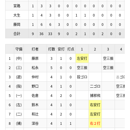
宮路
宮路
宮路
宮路
1
1
1
1
3
3
3
3
3
3
3
3
0
0
0
0
0
0
0
0
0
0
0
0
0
0
0
0
0
0
0
0
0
0
0
0
0
0
0
0
0
0
0
0
0
0
0
0
大生
大生
大生
大生
1
1
1
1
4
4
4
4
3
3
3
3
0
0
0
0
0
0
0
0
1
1
1
1
1
1
1
1
0
0
0
0
0
0
0
0
0
0
0
0
0
0
0
0
0
0
0
0
藤岡
藤岡
藤岡
藤岡
1
1
1
1
6
6
6
6
6
6
6
6
3
3
3
3
0
0
0
0
0
0
0
0
0
0
0
0
0
0
0
0
0
0
0
0
0
0
0
0
0
0
0
0
1
1
1
1
合計
合計
合計
合計
9
9
9
9
36
36
36
36
33
33
33
33
9
9
9
9
0
0
0
0
2
2
2
2
1
1
1
1
0
0
0
0
2
2
2
2
0
0
0
0
0
0
0
0
2
2
2
2
守備
守備
守備
守備
打者
打者
打者
打者
打数
打数
打数
打数
安打
安打
安打
安打
打点
打点
打点
打点
1
1
1
1
2
2
2
2
3
3
3
3
4
4
4
4
1
1
1
1
(中)
(中)
(中)
(中)
藤原
藤原
藤原
藤原
3
3
3
3
1
1
1
1
0
0
0
0
左安打
左安打
左安打
左安打
空三振
空三振
空三振
空三振
2
2
2
2
(三)
(三)
(三)
(三)
松永
松永
松永
松永
5
5
5
5
0
0
0
0
0
0
0
0
空三振
空三振
空三振
空三振
空三振
空三振
空三振
空三振
3
3
3
3
(遊)
(遊)
(遊)
(遊)
仲村
仲村
仲村
仲村
4
4
4
4
1
1
1
1
0
0
0
0
投ゴロ
投ゴロ
投ゴロ
投ゴロ
ニゴロ
ニゴロ
ニゴロ
ニゴロ
4
4
4
4
(指)
(指)
(指)
(指)
野口
野口
野口
野口
4
4
4
4
1
1
1
1
0
0
0
0
二ゴロ
二ゴロ
二ゴロ
二ゴロ
空三振
空三振
空三振
空三振
5
5
5
5
(一)
(一)
(一)
(一)
佐倉
佐倉
佐倉
佐倉
4
4
4
4
2
2
2
2
0
0
0
0
捕邪飛
捕邪飛
捕邪飛
捕邪飛
空三振
空三振
空三振
空三振
6
6
6
6
(左)
(左)
(左)
(左)
鈴木
鈴木
鈴木
鈴木
4
4
4
4
1
1
1
1
0
0
0
0
右安打
右安打
右安打
右安打
7
7
7
7
(二)
(二)
(二)
(二)
和辻
和辻
和辻
和辻
4
4
4
4
2
2
2
2
0
0
0
0
左安打
左安打
左安打
左安打
8
8
8
8
(捕)
(捕)
(捕)
(捕)
深谷
深谷
深谷
深谷
4
4
4
4
1
1
1
1
1
1
1
1
右２打
右２打
右２打
右２打