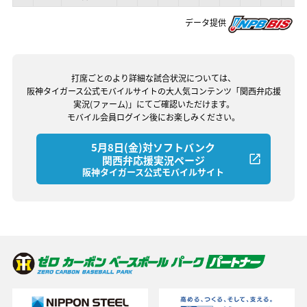
データ提供
打席ごとのより詳細な試合状況については、
阪神タイガース公式モバイルサイトの大人気コンテンツ「関西弁応援
実況(ファーム)」にてご確認いただけます。
モバイル会員ログイン後にお楽しみください。
5月8日(金)対ソフトバンク
関西弁応援実況ページ
阪神タイガース公式モバイルサイト