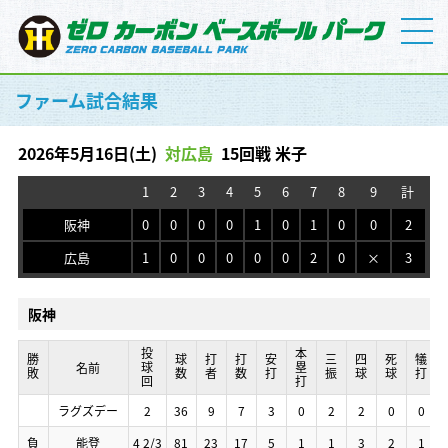
ファーム試合結果
2026年5月16日(土)
対広島
15回戦 米子
1
2
3
4
5
6
7
8
9
計
阪神
0
0
0
0
1
0
1
0
0
2
広島
1
0
0
0
0
0
2
0
×
3
阪神
投球回
投球回
投球回
投球回
本塁打
本塁打
本塁打
本塁打
勝敗
勝敗
勝敗
勝敗
球数
球数
球数
球数
打者
打者
打者
打者
打数
打数
打数
打数
安打
安打
安打
安打
三振
三振
三振
三振
四球
四球
四球
四球
死球
死球
死球
死球
犠打
犠打
犠打
犠打
名前
名前
名前
名前
ラグズデー
ラグズデー
ラグズデー
ラグズデー
2
2
2
2
36
36
36
36
9
9
9
9
7
7
7
7
3
3
3
3
0
0
0
0
2
2
2
2
2
2
2
2
0
0
0
0
0
0
0
0
負
負
負
負
能登
能登
能登
能登
4 2/3
4 2/3
4 2/3
4 2/3
81
81
81
81
23
23
23
23
17
17
17
17
5
5
5
5
1
1
1
1
1
1
1
1
3
3
3
3
2
2
2
2
1
1
1
1