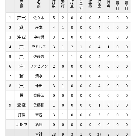
本塁打
本塁打
本塁打
本塁打
二塁打
二塁打
二塁打
二塁打
三塁打
三塁打
三塁打
三塁打
塁
塁
塁
塁
守備
守備
守備
守備
名前
名前
名前
名前
打数
打数
打数
打数
安打
安打
安打
安打
打点
打点
打点
打点
盗塁
盗塁
盗塁
盗塁
打席
打席
打席
打席
得点
得点
得点
得点
1
1
1
1
(右一)
(右一)
(右一)
(右一)
佐々木
佐々木
佐々木
佐々木
5
5
5
5
2
2
2
2
0
0
0
0
0
0
0
0
0
0
0
0
5
5
5
5
2
2
2
2
0
0
0
0
0
0
0
0
2
2
2
2
(遊)
(遊)
(遊)
(遊)
岸本
岸本
岸本
岸本
4
4
4
4
1
1
1
1
0
0
0
0
0
0
0
0
0
0
0
0
4
4
4
4
0
0
0
0
0
0
0
0
0
0
0
0
3
3
3
3
(中右)
(中右)
(中右)
(中右)
中村奨
中村奨
中村奨
中村奨
3
3
3
3
1
1
1
1
0
0
0
0
0
0
0
0
0
0
0
0
4
4
4
4
0
0
0
0
0
0
0
0
0
0
0
0
4
4
4
4
(三)
(三)
(三)
(三)
ラミレス
ラミレス
ラミレス
ラミレス
3
3
3
3
1
1
1
1
2
2
2
2
1
1
1
1
0
0
0
0
4
4
4
4
1
1
1
1
0
0
0
0
0
0
0
0
5
5
5
5
(二)
(二)
(二)
(二)
佐藤啓
佐藤啓
佐藤啓
佐藤啓
1
1
1
1
1
1
1
1
1
1
1
1
0
0
0
0
0
0
0
0
4
4
4
4
0
0
0
0
0
0
0
0
0
0
0
0
6
6
6
6
(左)
(左)
(左)
(左)
ファビアン
ファビアン
ファビアン
ファビアン
2
2
2
2
0
0
0
0
0
0
0
0
0
0
0
0
0
0
0
0
4
4
4
4
0
0
0
0
0
0
0
0
0
0
0
0
7
7
7
7
(捕)
(捕)
(捕)
(捕)
清水
清水
清水
清水
3
3
3
3
1
1
1
1
0
0
0
0
0
0
0
0
0
0
0
0
4
4
4
4
0
0
0
0
0
0
0
0
0
0
0
0
8
8
8
8
(一)
(一)
(一)
(一)
仲田
仲田
仲田
仲田
3
3
3
3
1
1
1
1
0
0
0
0
0
0
0
0
0
0
0
0
4
4
4
4
0
0
0
0
0
0
0
0
0
0
0
0
投
投
投
投
齊藤汰
齊藤汰
齊藤汰
齊藤汰
0
0
0
0
0
0
0
0
0
0
0
0
0
0
0
0
0
0
0
0
0
0
0
0
0
0
0
0
0
0
0
0
0
0
0
0
9
9
9
9
(指投)
(指投)
(指投)
(指投)
佐藤柳
佐藤柳
佐藤柳
佐藤柳
1
1
1
1
0
0
0
0
0
0
0
0
0
0
0
0
0
0
0
0
1
1
1
1
0
0
0
0
0
0
0
0
0
0
0
0
打指
打指
打指
打指
末包
末包
末包
末包
3
3
3
3
1
1
1
1
0
0
0
0
0
0
0
0
0
0
0
0
3
3
3
3
0
0
0
0
0
0
0
0
0
0
0
0
走指中
走指中
走指中
走指中
名原
名原
名原
名原
0
0
0
0
0
0
0
0
0
0
0
0
0
0
0
0
0
0
0
0
0
0
0
0
0
0
0
0
0
0
0
0
0
0
0
0
合計
合計
合計
合計
28
28
28
28
9
9
9
9
3
3
3
3
1
1
1
1
0
0
0
0
37
37
37
37
3
3
3
3
0
0
0
0
0
0
0
0
1
1
1
1