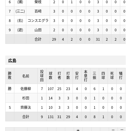
6
6
6
6
(捕)
(捕)
(捕)
(捕)
榮枝
榮枝
榮枝
榮枝
2
2
2
2
0
0
0
0
1
1
1
1
0
0
0
0
0
0
0
0
3
3
3
3
0
0
0
0
0
0
0
0
0
0
0
0
7
7
7
7
(三二)
(三二)
(三二)
(三二)
百﨑
百﨑
百﨑
百﨑
3
3
3
3
0
0
0
0
0
0
0
0
0
0
0
0
0
0
0
0
3
3
3
3
0
0
0
0
0
0
0
0
0
0
0
0
8
8
8
8
(右)
(右)
(右)
(右)
コンスエグラ
コンスエグラ
コンスエグラ
コンスエグラ
3
3
3
3
0
0
0
0
0
0
0
0
0
0
0
0
0
0
0
0
3
3
3
3
0
0
0
0
0
0
0
0
0
0
0
0
9
9
9
9
(遊)
(遊)
(遊)
(遊)
山田
山田
山田
山田
2
2
2
2
0
0
0
0
0
0
0
0
0
0
0
0
0
0
0
0
3
3
3
3
0
0
0
0
0
0
0
0
0
0
0
0
合計
合計
合計
合計
29
29
29
29
4
4
4
4
2
2
2
2
0
0
0
0
0
0
0
0
31
31
31
31
2
2
2
2
2
2
2
2
0
0
0
0
広島
投球回
投球回
投球回
投球回
本塁打
本塁打
本塁打
本塁打
勝敗
勝敗
勝敗
勝敗
球数
球数
球数
球数
打者
打者
打者
打者
打数
打数
打数
打数
安打
安打
安打
安打
三振
三振
三振
三振
四球
四球
四球
四球
死球
死球
死球
死球
犠打
犠打
犠打
犠打
暴
暴
暴
暴
名前
名前
名前
名前
勝
勝
勝
勝
佐藤柳
佐藤柳
佐藤柳
佐藤柳
7
7
7
7
107
107
107
107
25
25
25
25
23
23
23
23
4
4
4
4
0
0
0
0
6
6
6
6
1
1
1
1
0
0
0
0
0
0
0
0
1
1
1
1
杉田
杉田
杉田
杉田
1
1
1
1
14
14
14
14
3
3
3
3
3
3
3
3
0
0
0
0
0
0
0
0
1
1
1
1
0
0
0
0
0
0
0
0
0
0
0
0
0
0
0
0
S
S
S
S
齊藤汰
齊藤汰
齊藤汰
齊藤汰
1
1
1
1
10
10
10
10
3
3
3
3
3
3
3
3
0
0
0
0
0
0
0
0
1
1
1
1
0
0
0
0
0
0
0
0
0
0
0
0
0
0
0
0
合計
合計
合計
合計
9
9
9
9
131
131
131
131
31
31
31
31
29
29
29
29
4
4
4
4
0
0
0
0
8
8
8
8
1
1
1
1
0
0
0
0
0
0
0
0
1
1
1
1