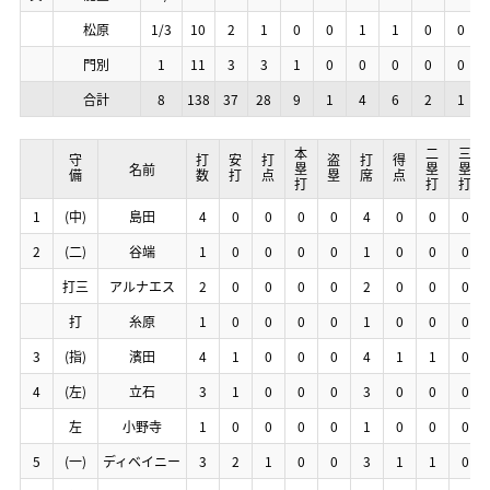
松原
松原
松原
松原
1/3
1/3
1/3
1/3
10
10
10
10
2
2
2
2
1
1
1
1
0
0
0
0
0
0
0
0
1
1
1
1
1
1
1
1
0
0
0
0
0
0
0
0
門別
門別
門別
門別
1
1
1
1
11
11
11
11
3
3
3
3
3
3
3
3
1
1
1
1
0
0
0
0
0
0
0
0
0
0
0
0
0
0
0
0
0
0
0
0
合計
合計
合計
合計
8
8
8
8
138
138
138
138
37
37
37
37
28
28
28
28
9
9
9
9
1
1
1
1
4
4
4
4
6
6
6
6
2
2
2
2
1
1
1
1
本塁打
本塁打
本塁打
本塁打
二塁打
二塁打
二塁打
二塁打
三塁打
三塁打
三塁打
三塁打
守備
守備
守備
守備
打数
打数
打数
打数
安打
安打
安打
安打
打点
打点
打点
打点
盗塁
盗塁
盗塁
盗塁
打席
打席
打席
打席
得点
得点
得点
得点
名前
名前
名前
名前
1
1
1
1
(中)
(中)
(中)
(中)
島田
島田
島田
島田
4
4
4
4
0
0
0
0
0
0
0
0
0
0
0
0
0
0
0
0
4
4
4
4
0
0
0
0
0
0
0
0
0
0
0
0
2
2
2
2
(二)
(二)
(二)
(二)
谷端
谷端
谷端
谷端
1
1
1
1
0
0
0
0
0
0
0
0
0
0
0
0
0
0
0
0
1
1
1
1
0
0
0
0
0
0
0
0
0
0
0
0
打三
打三
打三
打三
アルナエス
アルナエス
アルナエス
アルナエス
2
2
2
2
0
0
0
0
0
0
0
0
0
0
0
0
0
0
0
0
2
2
2
2
0
0
0
0
0
0
0
0
0
0
0
0
打
打
打
打
糸原
糸原
糸原
糸原
1
1
1
1
0
0
0
0
0
0
0
0
0
0
0
0
0
0
0
0
1
1
1
1
0
0
0
0
0
0
0
0
0
0
0
0
3
3
3
3
(指)
(指)
(指)
(指)
濱田
濱田
濱田
濱田
4
4
4
4
1
1
1
1
0
0
0
0
0
0
0
0
0
0
0
0
4
4
4
4
1
1
1
1
1
1
1
1
0
0
0
0
4
4
4
4
(左)
(左)
(左)
(左)
立石
立石
立石
立石
3
3
3
3
1
1
1
1
0
0
0
0
0
0
0
0
0
0
0
0
3
3
3
3
0
0
0
0
0
0
0
0
0
0
0
0
左
左
左
左
小野寺
小野寺
小野寺
小野寺
1
1
1
1
0
0
0
0
0
0
0
0
0
0
0
0
0
0
0
0
1
1
1
1
0
0
0
0
0
0
0
0
0
0
0
0
5
5
5
5
(一)
(一)
(一)
(一)
ディベイニー
ディベイニー
ディベイニー
ディベイニー
3
3
3
3
2
2
2
2
1
1
1
1
0
0
0
0
0
0
0
0
3
3
3
3
1
1
1
1
1
1
1
1
0
0
0
0