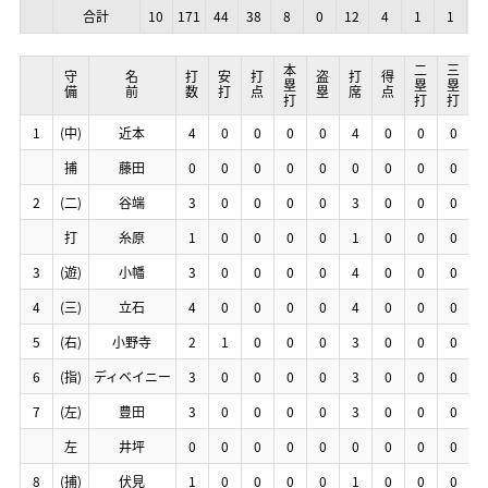
合計
合計
合計
合計
10
10
10
10
171
171
171
171
44
44
44
44
38
38
38
38
8
8
8
8
0
0
0
0
12
12
12
12
4
4
4
4
1
1
1
1
1
1
1
1
0
0
0
0
本塁打
本塁打
本塁打
本塁打
二塁打
二塁打
二塁打
二塁打
三塁打
三塁打
三塁打
三塁打
塁
塁
塁
塁
守備
守備
守備
守備
名前
名前
名前
名前
打数
打数
打数
打数
安打
安打
安打
安打
打点
打点
打点
打点
盗塁
盗塁
盗塁
盗塁
打席
打席
打席
打席
得点
得点
得点
得点
1
1
1
1
(中)
(中)
(中)
(中)
近本
近本
近本
近本
4
4
4
4
0
0
0
0
0
0
0
0
0
0
0
0
0
0
0
0
4
4
4
4
0
0
0
0
0
0
0
0
0
0
0
0
捕
捕
捕
捕
藤田
藤田
藤田
藤田
0
0
0
0
0
0
0
0
0
0
0
0
0
0
0
0
0
0
0
0
0
0
0
0
0
0
0
0
0
0
0
0
0
0
0
0
2
2
2
2
(二)
(二)
(二)
(二)
谷端
谷端
谷端
谷端
3
3
3
3
0
0
0
0
0
0
0
0
0
0
0
0
0
0
0
0
3
3
3
3
0
0
0
0
0
0
0
0
0
0
0
0
打
打
打
打
糸原
糸原
糸原
糸原
1
1
1
1
0
0
0
0
0
0
0
0
0
0
0
0
0
0
0
0
1
1
1
1
0
0
0
0
0
0
0
0
0
0
0
0
3
3
3
3
(遊)
(遊)
(遊)
(遊)
小幡
小幡
小幡
小幡
3
3
3
3
0
0
0
0
0
0
0
0
0
0
0
0
0
0
0
0
4
4
4
4
0
0
0
0
0
0
0
0
0
0
0
0
4
4
4
4
(三)
(三)
(三)
(三)
立石
立石
立石
立石
4
4
4
4
0
0
0
0
0
0
0
0
0
0
0
0
0
0
0
0
4
4
4
4
0
0
0
0
0
0
0
0
0
0
0
0
5
5
5
5
(右)
(右)
(右)
(右)
小野寺
小野寺
小野寺
小野寺
2
2
2
2
1
1
1
1
0
0
0
0
0
0
0
0
0
0
0
0
3
3
3
3
0
0
0
0
0
0
0
0
0
0
0
0
6
6
6
6
(指)
(指)
(指)
(指)
ディベイニー
ディベイニー
ディベイニー
ディベイニー
3
3
3
3
0
0
0
0
0
0
0
0
0
0
0
0
0
0
0
0
3
3
3
3
0
0
0
0
0
0
0
0
0
0
0
0
7
7
7
7
(左)
(左)
(左)
(左)
豊田
豊田
豊田
豊田
3
3
3
3
0
0
0
0
0
0
0
0
0
0
0
0
0
0
0
0
3
3
3
3
0
0
0
0
0
0
0
0
0
0
0
0
左
左
左
左
井坪
井坪
井坪
井坪
0
0
0
0
0
0
0
0
0
0
0
0
0
0
0
0
0
0
0
0
0
0
0
0
0
0
0
0
0
0
0
0
0
0
0
0
8
8
8
8
(捕)
(捕)
(捕)
(捕)
伏見
伏見
伏見
伏見
1
1
1
1
0
0
0
0
0
0
0
0
0
0
0
0
0
0
0
0
1
1
1
1
0
0
0
0
0
0
0
0
0
0
0
0