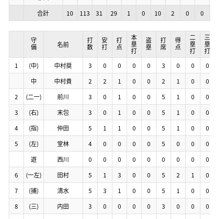
合計
合計
合計
合計
10
10
10
10
113
113
113
113
31
31
31
31
29
29
29
29
1
1
1
1
0
0
0
0
10
10
10
10
2
2
2
2
0
0
0
0
0
0
0
0
0
0
0
0
本塁打
本塁打
本塁打
本塁打
二塁打
二塁打
二塁打
二塁打
三塁打
三塁打
三塁打
三塁打
守備
守備
守備
守備
打数
打数
打数
打数
安打
安打
安打
安打
打点
打点
打点
打点
盗塁
盗塁
盗塁
盗塁
打席
打席
打席
打席
得点
得点
得点
得点
名前
名前
名前
名前
1
1
1
1
(中)
(中)
(中)
(中)
中村奨
中村奨
中村奨
中村奨
3
3
3
3
0
0
0
0
0
0
0
0
0
0
0
0
0
0
0
0
3
3
3
3
0
0
0
0
0
0
0
0
0
0
0
0
中
中
中
中
中村貴
中村貴
中村貴
中村貴
2
2
2
2
2
2
2
2
1
1
1
1
0
0
0
0
0
0
0
0
2
2
2
2
1
1
1
1
0
0
0
0
0
0
0
0
2
2
2
2
(二一)
(二一)
(二一)
(二一)
前川
前川
前川
前川
3
3
3
3
0
0
0
0
1
1
1
1
0
0
0
0
0
0
0
0
5
5
5
5
1
1
1
1
0
0
0
0
0
0
0
0
3
3
3
3
(右)
(右)
(右)
(右)
末包
末包
末包
末包
3
3
3
3
0
0
0
0
1
1
1
1
0
0
0
0
0
0
0
0
5
5
5
5
1
1
1
1
0
0
0
0
0
0
0
0
4
4
4
4
(指)
(指)
(指)
(指)
仲田
仲田
仲田
仲田
5
5
5
5
1
1
1
1
1
1
1
1
0
0
0
0
0
0
0
0
5
5
5
5
1
1
1
1
0
0
0
0
0
0
0
0
5
5
5
5
(左)
(左)
(左)
(左)
堂林
堂林
堂林
堂林
4
4
4
4
0
0
0
0
0
0
0
0
0
0
0
0
0
0
0
0
5
5
5
5
0
0
0
0
0
0
0
0
0
0
0
0
遊
遊
遊
遊
西川
西川
西川
西川
0
0
0
0
0
0
0
0
0
0
0
0
0
0
0
0
0
0
0
0
0
0
0
0
0
0
0
0
0
0
0
0
0
0
0
0
6
6
6
6
(一左)
(一左)
(一左)
(一左)
田村
田村
田村
田村
5
5
5
5
1
1
1
1
3
3
3
3
0
0
0
0
0
0
0
0
5
5
5
5
2
2
2
2
1
1
1
1
0
0
0
0
7
7
7
7
(捕)
(捕)
(捕)
(捕)
清水
清水
清水
清水
5
5
5
5
3
3
3
3
1
1
1
1
0
0
0
0
0
0
0
0
5
5
5
5
1
1
1
1
0
0
0
0
0
0
0
0
8
8
8
8
(三)
(三)
(三)
(三)
内田
内田
内田
内田
3
3
3
3
0
0
0
0
0
0
0
0
0
0
0
0
0
0
0
0
3
3
3
3
0
0
0
0
0
0
0
0
0
0
0
0