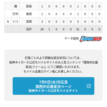
捕
捕
捕
捕
長坂
長坂
長坂
長坂
1
1
1
1
0
0
0
0
0
0
0
0
0
0
0
0
0
0
0
0
1
1
1
1
0
0
0
0
0
0
0
0
0
0
0
0
打中
打中
打中
打中
島田
島田
島田
島田
1
1
1
1
0
0
0
0
0
0
0
0
0
0
0
0
0
0
0
0
1
1
1
1
0
0
0
0
0
0
0
0
0
0
0
0
9
9
9
9
(一)
(一)
(一)
(一)
百﨑
百﨑
百﨑
百﨑
3
3
3
3
0
0
0
0
0
0
0
0
0
0
0
0
0
0
0
0
3
3
3
3
0
0
0
0
0
0
0
0
0
0
0
0
合計
合計
合計
合計
29
29
29
29
1
1
1
1
0
0
0
0
0
0
0
0
0
0
0
0
31
31
31
31
0
0
0
0
0
0
0
0
0
0
0
0
データ提供
打席ごとのより詳細な試合状況については、
阪神タイガース公式モバイルサイトの大人気コンテンツ「関西弁応援
実況(ファーム)」にてご確認いただけます。
モバイル会員ログイン後にお楽しみください。
7月8日(水)対広島
関西弁応援実況ページ
阪神タイガース公式モバイルサイト