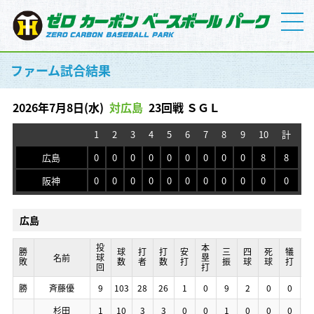
ファーム試合結果
2026年7月8日(水)
対広島
23回戦 ＳＧＬ
1
2
3
4
5
6
7
8
9
10
計
広島
0
0
0
0
0
0
0
0
0
8
8
阪神
0
0
0
0
0
0
0
0
0
0
0
広島
投球回
投球回
投球回
投球回
本塁打
本塁打
本塁打
本塁打
勝敗
勝敗
勝敗
勝敗
球数
球数
球数
球数
打者
打者
打者
打者
打数
打数
打数
打数
安打
安打
安打
安打
三振
三振
三振
三振
四球
四球
四球
四球
死球
死球
死球
死球
犠打
犠打
犠打
犠打
暴
暴
暴
暴
名前
名前
名前
名前
勝
勝
勝
勝
斉藤優
斉藤優
斉藤優
斉藤優
9
9
9
9
103
103
103
103
28
28
28
28
26
26
26
26
1
1
1
1
0
0
0
0
9
9
9
9
2
2
2
2
0
0
0
0
0
0
0
0
0
0
0
0
杉田
杉田
杉田
杉田
1
1
1
1
10
10
10
10
3
3
3
3
3
3
3
3
0
0
0
0
0
0
0
0
1
1
1
1
0
0
0
0
0
0
0
0
0
0
0
0
0
0
0
0