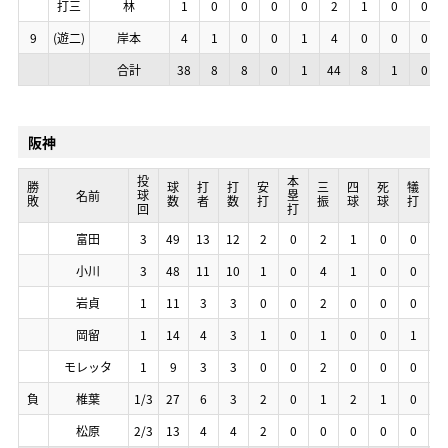
打三
打三
打三
打三
林
林
林
林
1
1
1
1
0
0
0
0
0
0
0
0
0
0
0
0
0
0
0
0
2
2
2
2
1
1
1
1
0
0
0
0
0
0
0
0
9
9
9
9
(遊二)
(遊二)
(遊二)
(遊二)
岸本
岸本
岸本
岸本
4
4
4
4
1
1
1
1
0
0
0
0
0
0
0
0
1
1
1
1
4
4
4
4
0
0
0
0
0
0
0
0
0
0
0
0
合計
合計
合計
合計
38
38
38
38
8
8
8
8
8
8
8
8
0
0
0
0
1
1
1
1
44
44
44
44
8
8
8
8
1
1
1
1
0
0
0
0
阪神
投球回
投球回
投球回
投球回
本塁打
本塁打
本塁打
本塁打
勝敗
勝敗
勝敗
勝敗
球数
球数
球数
球数
打者
打者
打者
打者
打数
打数
打数
打数
安打
安打
安打
安打
三振
三振
三振
三振
四球
四球
四球
四球
死球
死球
死球
死球
犠打
犠打
犠打
犠打
暴
暴
暴
暴
名前
名前
名前
名前
富田
富田
富田
富田
3
3
3
3
49
49
49
49
13
13
13
13
12
12
12
12
2
2
2
2
0
0
0
0
2
2
2
2
1
1
1
1
0
0
0
0
0
0
0
0
0
0
0
0
小川
小川
小川
小川
3
3
3
3
48
48
48
48
11
11
11
11
10
10
10
10
1
1
1
1
0
0
0
0
4
4
4
4
1
1
1
1
0
0
0
0
0
0
0
0
0
0
0
0
岩貞
岩貞
岩貞
岩貞
1
1
1
1
11
11
11
11
3
3
3
3
3
3
3
3
0
0
0
0
0
0
0
0
2
2
2
2
0
0
0
0
0
0
0
0
0
0
0
0
0
0
0
0
岡留
岡留
岡留
岡留
1
1
1
1
14
14
14
14
4
4
4
4
3
3
3
3
1
1
1
1
0
0
0
0
1
1
1
1
0
0
0
0
0
0
0
0
1
1
1
1
0
0
0
0
モレッタ
モレッタ
モレッタ
モレッタ
1
1
1
1
9
9
9
9
3
3
3
3
3
3
3
3
0
0
0
0
0
0
0
0
2
2
2
2
0
0
0
0
0
0
0
0
0
0
0
0
0
0
0
0
負
負
負
負
椎葉
椎葉
椎葉
椎葉
1/3
1/3
1/3
1/3
27
27
27
27
6
6
6
6
3
3
3
3
2
2
2
2
0
0
0
0
1
1
1
1
2
2
2
2
1
1
1
1
0
0
0
0
0
0
0
0
松原
松原
松原
松原
2/3
2/3
2/3
2/3
13
13
13
13
4
4
4
4
4
4
4
4
2
2
2
2
0
0
0
0
0
0
0
0
0
0
0
0
0
0
0
0
0
0
0
0
0
0
0
0