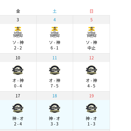
金
土
日
3
4
5
ソ - 神
ソ - 神
ソ - 神
2 - 2
6 - 1
中止
10
11
12
オ - 神
オ - 神
オ - 神
0 - 4
7 - 5
4 - 5
17
18
19
神 - オ
神 - オ
神 - オ
2 - 4
3 - 3
1 - 3