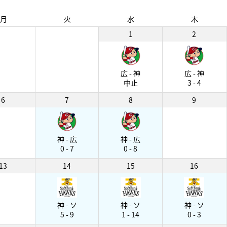
月
火
水
木
1
2
広 - 神
広 - 神
中止
3 - 4
6
7
8
9
神 - 広
神 - 広
0 - 7
0 - 8
13
14
15
16
神 - ソ
神 - ソ
神 - ソ
5 - 9
1 - 14
0 - 3