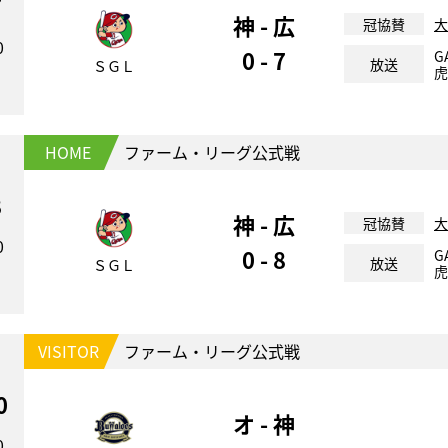
7
神 - 広
冠協賛
大
0
0 - 7
G
放送
ＳＧＬ
虎
HOME
ファーム・リーグ公式戦
8
神 - 広
冠協賛
大
0
0 - 8
G
放送
ＳＧＬ
虎
VISITOR
ファーム・リーグ公式戦
0
オ - 神
0