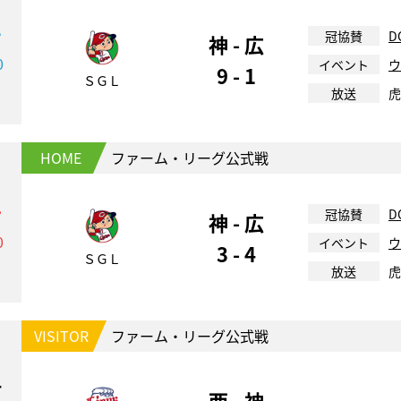
1
冠協賛
D
神 - 広
0
イベント
ウ
9 - 1
ＳＧＬ
放送
虎
HOME
ファーム・リーグ公式戦
2
冠協賛
D
神 - 広
0
イベント
ウ
3 - 4
ＳＧＬ
放送
虎
VISITOR
ファーム・リーグ公式戦
4
西 - 神