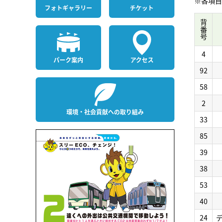
※各項目
フォト
ギャラリー
チケット
背番号
4
パーク案内
アクセス
92
58
2
環境・社会貢献への取り組み
33
85
39
38
53
40
24