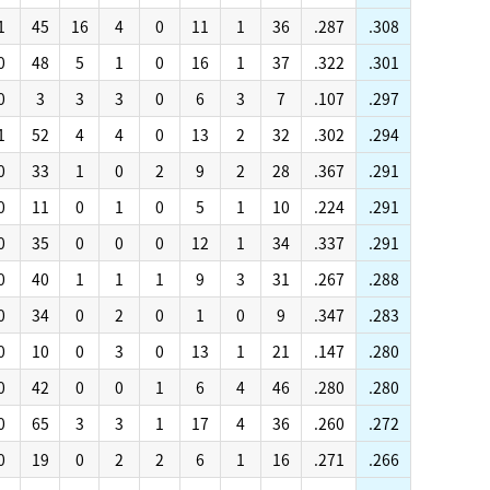
1
45
16
4
0
11
1
36
.287
.308
0
48
5
1
0
16
1
37
.322
.301
0
3
3
3
0
6
3
7
.107
.297
1
52
4
4
0
13
2
32
.302
.294
0
33
1
0
2
9
2
28
.367
.291
0
11
0
1
0
5
1
10
.224
.291
0
35
0
0
0
12
1
34
.337
.291
0
40
1
1
1
9
3
31
.267
.288
0
34
0
2
0
1
0
9
.347
.283
0
10
0
3
0
13
1
21
.147
.280
0
42
0
0
1
6
4
46
.280
.280
0
65
3
3
1
17
4
36
.260
.272
0
19
0
2
2
6
1
16
.271
.266