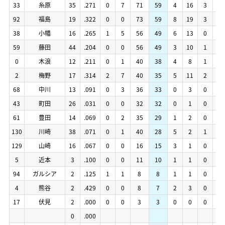
33
33
糸原
糸原
35
35
.271
.271
0
0
7
7
71
71
59
59
4
4
16
16
3
3
0
0
33
33
糸原
糸原
35
35
.271
.271
0
0
7
7
71
71
59
59
4
4
16
16
3
3
0
0
92
92
福島
福島
19
19
.322
.322
0
0
0
0
73
73
59
59
8
8
19
19
3
3
1
1
92
92
福島
福島
19
19
.322
.322
0
0
0
0
73
73
59
59
8
8
19
19
3
3
1
1
38
38
小幡
小幡
16
16
.265
.265
1
1
5
5
56
56
49
49
6
6
13
13
0
0
2
2
38
38
小幡
小幡
16
16
.265
.265
1
1
5
5
56
56
49
49
6
6
13
13
0
0
2
2
59
59
藤田
藤田
44
44
.204
.204
0
0
0
0
56
56
49
49
3
3
10
10
1
1
0
0
59
59
藤田
藤田
44
44
.204
.204
0
0
0
0
56
56
49
49
3
3
10
10
1
1
0
0
0
0
木浪
木浪
12
12
.211
.211
0
0
1
1
40
40
38
38
4
4
8
8
1
1
0
0
0
0
木浪
木浪
12
12
.211
.211
0
0
1
1
40
40
38
38
4
4
8
8
1
1
0
0
2
2
梅野
梅野
17
17
.314
.314
2
2
7
7
40
40
35
35
5
5
11
11
2
2
0
0
2
2
梅野
梅野
17
17
.314
.314
2
2
7
7
40
40
35
35
5
5
11
11
2
2
0
0
68
68
中川
中川
13
13
.091
.091
0
0
3
3
36
36
33
33
0
0
3
3
0
0
0
0
68
68
中川
中川
13
13
.091
.091
0
0
3
3
36
36
33
33
0
0
3
3
0
0
0
0
43
43
町田
町田
26
26
.031
.031
0
0
0
0
32
32
32
32
0
0
1
1
0
0
0
0
43
43
町田
町田
26
26
.031
.031
0
0
0
0
32
32
32
32
0
0
1
1
0
0
0
0
61
61
豊田
豊田
14
14
.069
.069
0
0
2
2
35
35
29
29
1
1
2
2
0
0
0
0
61
61
豊田
豊田
14
14
.069
.069
0
0
2
2
35
35
29
29
1
1
2
2
0
0
0
0
130
130
川崎
川崎
38
38
.071
.071
0
0
1
1
40
40
28
28
5
5
2
2
1
1
0
0
130
130
川崎
川崎
38
38
.071
.071
0
0
1
1
40
40
28
28
5
5
2
2
1
1
0
0
129
129
山崎
山崎
16
16
.067
.067
0
0
0
0
16
16
15
15
3
3
1
1
0
0
0
0
129
129
山崎
山崎
16
16
.067
.067
0
0
0
0
16
16
15
15
3
3
1
1
0
0
0
0
5
5
近本
近本
3
3
.100
.100
0
0
0
0
11
11
10
10
1
1
1
1
0
0
0
0
5
5
近本
近本
3
3
.100
.100
0
0
0
0
11
11
10
10
1
1
1
1
0
0
0
0
94
94
ガルシア
ガルシア
2
2
.125
.125
1
1
1
1
8
8
8
8
1
1
1
1
0
0
0
0
94
94
ガルシア
ガルシア
2
2
.125
.125
1
1
1
1
8
8
8
8
1
1
1
1
0
0
0
0
4
4
熊谷
熊谷
2
2
.429
.429
0
0
0
0
8
8
7
7
2
2
3
3
0
0
0
0
4
4
熊谷
熊谷
2
2
.429
.429
0
0
0
0
8
8
7
7
2
2
3
3
0
0
0
0
17
17
伏見
伏見
2
2
.000
.000
0
0
0
0
3
3
3
3
0
0
0
0
0
0
0
0
17
17
伏見
伏見
2
2
.000
.000
0
0
0
0
3
3
3
3
0
0
0
0
0
0
0
0
0
0
.000
.000
0
0
.000
.000